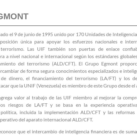
GMONT
do el 9 de junio de 1995 unido por 170 Unidades de Inteligencia 
osición única para apoyar los esfuerzos nacionales e intern
 terrorismo. Las UIF también son puertas de enlace confia
ra a nivel nacional e internacional según los estándares globale
iamiento del terrorismo (ALD/CFT). El Grupo Egmont propor
rcambiar de forma segura conocimientos especializados e intelig
 de dinero, el financiamiento del terrorismo (LA/FT) y los de
tacar que la UNIF (Venezuela) es miembro de este Grupo desde el
rega valor al trabajo de las UIF miembro al mejorar la compre
los riesgos de LA/FT y se basa en la experiencia operativ
 política, incluida la implementación ALD/CFT y las reforma
operativo del aparato internacional ALD/CFT.
onoce que el intercambio de inteligencia financiera es de suma