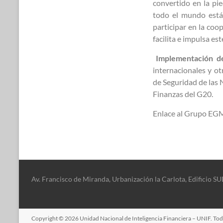
convertido en la pie
todo el mundo está
participar en la coo
facilita e impulsa e
Implementación de
internacionales y ot
de Seguridad de las 
Finanzas del G20.
Enlace al Grupo E
Av. Francisco de Miranda, Urbanización la Carlota, Edificio 
Copyright © 2026
Unidad Nacional de Inteligencia Financiera – UNIF
. To