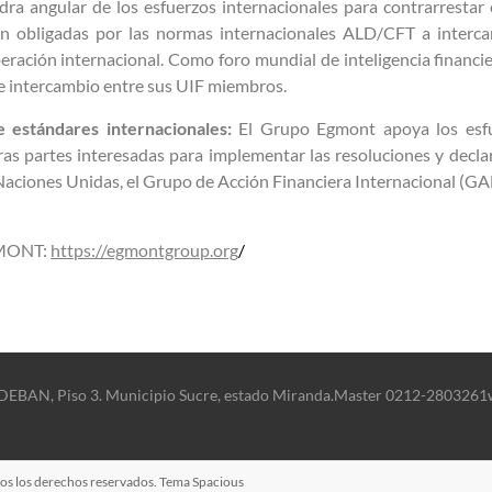
dra angular de los esfuerzos internacionales para contrarrestar
n obligadas por las normas internacionales ALD/CFT a interca
peración internacional. Como foro mundial de inteligencia financ
ste intercambio entre sus UIF miembros.
 estándares internacionales:
El Grupo Egmont apoya los esfu
ras partes interesadas para implementar las resoluciones y decl
Naciones Unidas, el Grupo de Acción Financiera Internacional (GAF
GMONT:
https://egmontgroup.org
/
SUDEBAN, Piso 3. Municipio Sucre, estado Miranda.
Master 0212-2803261
dos los derechos reservados. Tema
Spacious