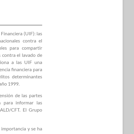
Financiera (UIF): las
acionales contra el
bles para compartir
s contra el lavado de
ciona a las UIF una
encia financiera para
litos determinantes
 año 1999.
nsión de las partes
a para informar las
s ALD/CFT. El Grupo
 importancia y se ha