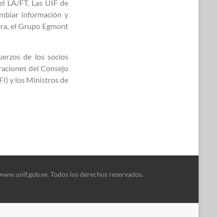
 el LA/FT. Las UIF de
mbiar información y
iera, el Grupo Egmont
erzos de los socios
araciones del Consejo
I) y los Ministros de
www.unif.gob.ve. Todos los derechos reservados.