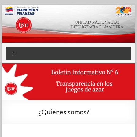
Saltar
al
contenido
Unidad
Menú
Nacional
de
Inteligencia
Financiera
–
¿Quiénes somos?
UNIF
UNIF: