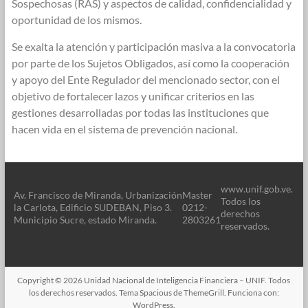
Sospechosas (RAS) y aspectos de calidad, confidencialidad y
oportunidad de los mismos.
Se exalta la atención y participación masiva a la convocatoria
por parte de los Sujetos Obligados, así como la cooperación
y apoyo del Ente Regulador del mencionado sector, con el
objetivo de fortalecer lazos y unificar criterios en las
gestiones desarrolladas por todas las instituciones que
hacen vida en el sistema de prevención nacional.
www.unif.gob.ve.
Av. Francisco de Miranda, Urbanización
Master
Todos los
la Carlota, Edificio SUDEBAN, Piso 3.
0212-
derechos
Municipio Sucre, estado Miranda.
2803261
reservados.
Copyright © 2026
Unidad Nacional de Inteligencia Financiera – UNIF
. Todos
los derechos reservados. Tema
Spacious
de ThemeGrill. Funciona con:
WordPress
.