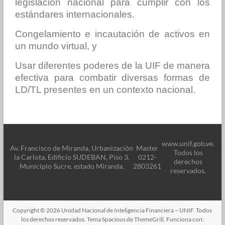
legislación nacional para cumplir con los
estándares internacionales.
Congelamiento e incautación de activos en
un mundo virtual, y
Usar diferentes poderes de la UIF de manera
efectiva para combatir diversas formas de
LD/TL presentes en un contexto nacional.
www.unif.gob.ve.
Av. Francisco de Miranda, Urbanización
Master
Todos los
la Carlota, Edificio SUDEBAN, Piso 3.
0212-
derechos
Municipio Sucre, estado Miranda.
2803261
reservados.
Copyright © 2026
Unidad Nacional de Inteligencia Financiera – UNIF
. Todos
los derechos reservados. Tema
Spacious
de ThemeGrill. Funciona con: